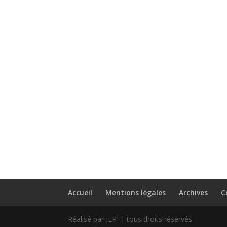
Accueil
Mentions légales
Archives
C
Réalisé par JLPI | tous droits réservés