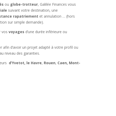
és
ou
globe-trotteur
, Galilée Finances vous
iale
suivant votre destination, une
stance rapatriement
et annulation … (hors
sition sur simple demande).
r vos
voyages
d’une durée inférieure ou
r afin d’avoir un projet adapté à votre profil ou
u niveau des garanties.
teurs
d’Yvetot, le Havre
,
Rouen
,
Caen, Mont-