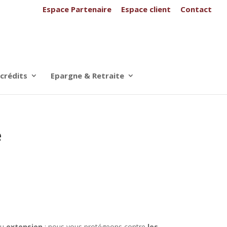
Espace Partenaire
Espace client
Contact
 crédits
Epargne & Retraite
e
u
extension
: nous vous protégeons contre
les