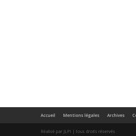
Accueil
Mentions légales
Archives
C
Réalisé par JLPI | tous droits réservés